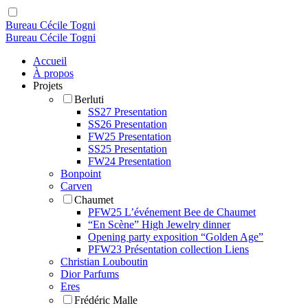
Bureau Cécile Togni
Bureau Cécile Togni
Accueil
À propos
Projets
Berluti
SS27 Presentation
SS26 Presentation
FW25 Presentation
SS25 Presentation
FW24 Presentation
Bonpoint
Carven
Chaumet
PFW25 L’événement Bee de Chaumet
“En Scène” High Jewelry dinner
Opening party exposition “Golden Age”
PFW23 Présentation collection Liens
Christian Louboutin
Dior Parfums
Eres
Frédéric Malle