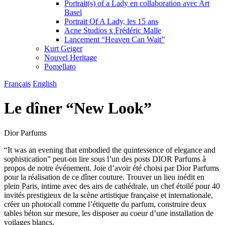
Portrait(s) of a Lady en collaboration avec Art
Basel
Portrait Of A Lady, les 15 ans
Acne Studios x Frédéric Malle
Lancement “Heaven Can Wait”
Kurt Geiger
Nouvel Heritage
Pomellato
Fr
ançais
En
glish
Le dîner “New Look”
Dior Parfums
“It was an evening that embodied the quintessence of elegance and
sophistication” peut-on lire sous l’un des posts DIOR Parfums à
propos de notre événement. Joie d’avoir été choisi par Dior Parfums
pour la réalisation de ce dîner couture. Trouver un lieu inédit en
plein Paris, intime avec des airs de cathédrale, un chef étoilé pour 40
invités prestigieux de la scène artistique française et internationale,
créer un photocall comme l’étiquette du parfum, construire deux
tables béton sur mesure, les disposer au coeur d’une installation de
voilages blancs.